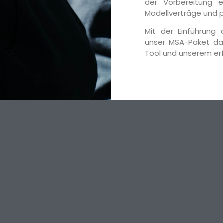
der Vorbereitung e
Modellverträge und p
Mit der Einführung a
unser MSA-Paket da
Tool und unserem erf