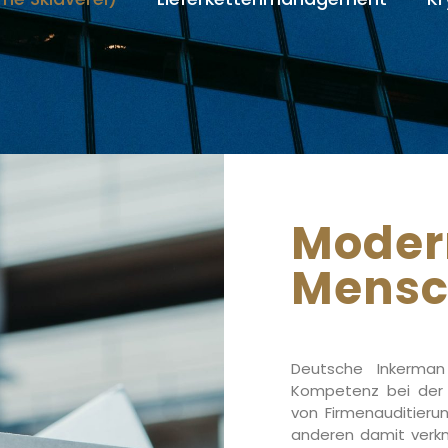
Moder
Mensc
Deutsche Inkerman
Kompetenz bei der 
von Firmenauditieru
anderen damit verkn