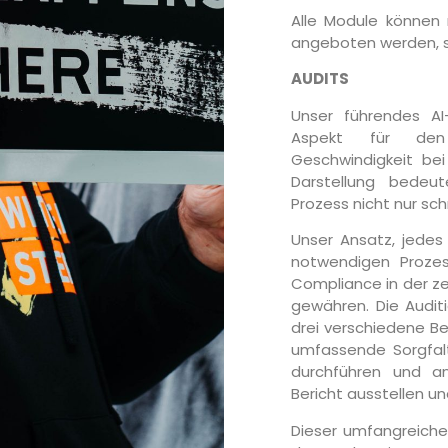
Alle Module können 
angeboten werden, so
AUDITS
Unser führendes AI
Aspekt für den e
Geschwindigkeit be
Darstellung bedeut
Prozess nicht nur sch
Unser Ansatz, jedes 
notwendigen Prozes
Compliance in der z
gewähren. Die Audit
drei verschiedene Ber
umfassende Sorgfalt
durchführen und an
Bericht ausstellen u
Dieser umfangreiche