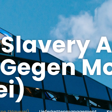
Slavery A
 Gegen M
ei)
ne Sklaverei)
Lieferkettenmanagement
K