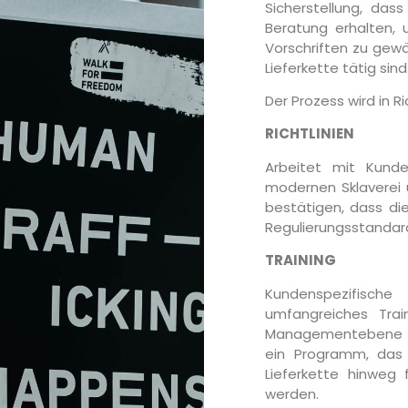
Sicherstellung, da
Beratung erhalten, 
Vorschriften zu gewä
Lieferkette tätig sind
Der Prozess wird in Ri
RICHTLINIEN
Arbeitet mit Kunde
modernen Sklaverei
bestätigen, dass di
Regulierungsstandar
TRAINING
Kundenspezifische
umfangreiches Trai
Managementebene z
ein Programm, das 
Lieferkette hinweg 
werden.