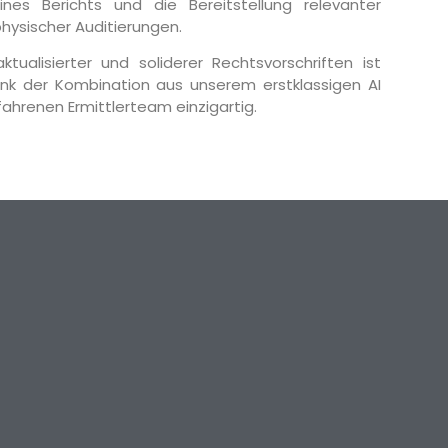
ines Berichts und die Bereitstellung relevanter
hysischer Auditierungen.
ktualisierter und soliderer Rechtsvorschriften ist
nk der Kombination aus unserem erstklassigen AI
ahrenen Ermittlerteam einzigartig.