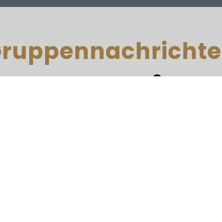
ruppennachricht
rman Einb