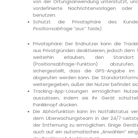
von der Ortungsanwendung unterstützt, und
vordefinierte Nachrichtenvorlagen oder d
benutzen.
Schützt die Privatsphäre des Kund
Positionsabfrage “aus” Taste)
.
Privatsphäre: Der Endnutzer kann die Tracki
aus Privatgründen deaktivieren, jedoch dem T
weiterhin erlauben, den Standor
(Positionsabfrage-Funktion) abzuru
sichergestellt, dass die GPS-Angabe im F
abgerufen werden kann. Die Standortinforma
weitergegeben, außer der Nutzer befindet sic
Tracking-App-Lösungen ermöglichen Nutze
auszulösen, indem sie ihr Gerät schütt
Panikknopf drücken.
Die Abhörfunktion kann im Notfallstatus v
dem Überwachungsteam in der 24/7-Leitste
der Entfernung zu ermöglichen. Einige Gerä
auch auf ein automatisches „Anwählen“ eing