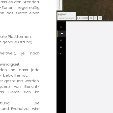
ass es den Standort
-Zonen regelmäßig
enn das Gerät einen
alle Plattformen;
em genaue Ortung;
eltweit, je nach
windigkeit;
rden, so dass jede
r betroffen ist;
er gesteuert werden,
quenz von Bericht-
das Gerät sich im
mittlung: Die
e und Endnutzer wird