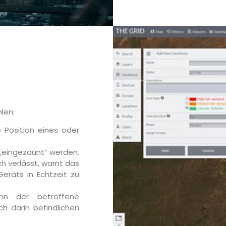
len:
 Position eines oder
„eingezäunt“ werden.
ch verlässt, warnt das
räts in Echtzeit zu
ann der betroffene
ch darin befindlichen