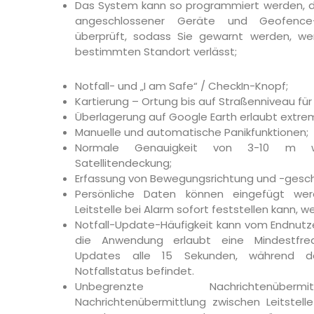
Das System kann so programmiert werden, d
angeschlossener Geräte und Geofence
überprüft, sodass Sie gewarnt werden, w
bestimmten Standort verlässt;
Notfall- und „I am Safe“ / CheckIn-Knopf;
Kartierung – Ortung bis auf Straßenniveau für 
Überlagerung auf Google Earth erlaubt extr
Manuelle und automatische Panikfunktionen;
Normale Genauigkeit von 3-10 m w
Satellitendeckung;
Erfassung von Bewegungsrichtung und -gesch
Persönliche Daten können eingefügt we
Leitstelle bei Alarm sofort feststellen kann, we
Notfall-Update-Häufigkeit kann vom Endnutz
die Anwendung erlaubt eine Mindestfre
Updates alle 15 Sekunden, während 
Notfallstatus befindet.
Unbegrenzte Nachrichtenüber
Nachrichtenübermittlung zwischen Leitstell