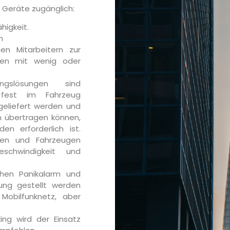
 Geräte zugänglich:
higkeit.
m
en Mitarbeitern zur
nen mit wenig oder
ngslösungen sind
e fest im Fahrzeug
geliefert werden und
 übertragen können,
n erforderlich ist.
ten und Fahrzeugen
schwindigkeit und
chen Panikalarm und
ung gestellt werden
obilfunknetz, aber
ing wird der Einsatz