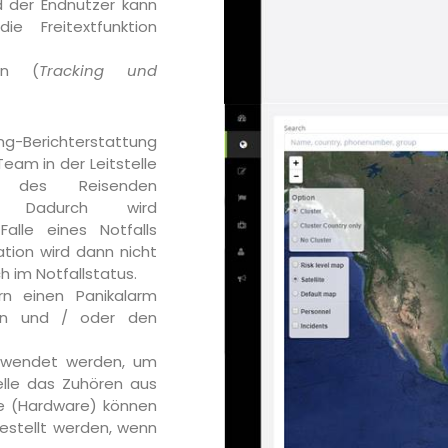
 der Endnutzer kann
ie Freitextfunktion
en (
Tracking und
ng-Berichterstattung
eam in der Leitstelle
t des Reisenden
fen. Dadurch wird
alle eines Notfalls
tion wird dann nicht
h im Notfallstatus.
rn einen Panikalarm
eln und / oder den
erwendet werden, um
lle das Zuhören aus
te (Hardware) können
estellt werden, wenn