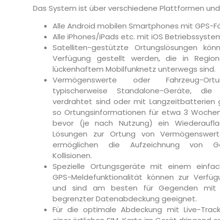
Das System ist über verschiedene Plattformen und
Alle Android mobilen Smartphones mit GPS-Fä
Alle iPhones/iPads etc. mit iOS Betriebssyste
Satelliten-gestützte Ortungslösungen könn
Verfügung gestellt werden, die in Regio
lückenhaftem Mobilfunknetz unterwegs sind.
Vermögenswerte oder Fahrzeug-Ortu
typischerweise Standalone-Geräte, di
verdrahtet sind oder mit Langzeitbatterien 
so Ortungsinformationen für etwa 3 Wochen
bevor (je nach Nutzung) ein Wiederauflade
Lösungen zur Ortung von Vermögenswer
ermöglichen die Aufzeichnung von Ge
Kollisionen.
Spezielle Ortungsgeräte mit einem einfa
GPS-Meldefunktionalität können zur Verfüg
und sind am besten für Gegenden mit M
begrenzter Datenabdeckung geeignet.
Für die optimale Abdeckung mit Live-Track